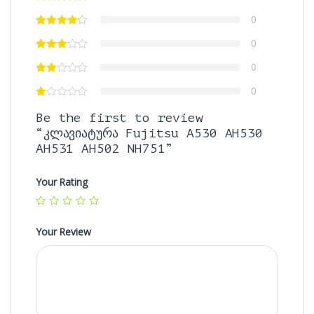
0
0
0
0
Be the first to review
“კლავიატურა Fujitsu A530 AH530
AH531 AH502 NH751”
Your Rating
Your Review