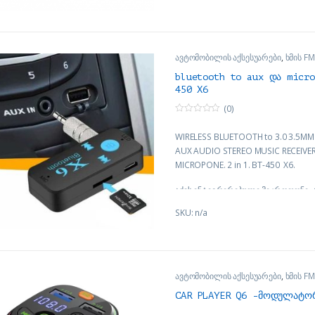
ავტომობილის აქსესუარები
,
ხმის F
bluetooth to aux და micro
450 X6
(0)
0
o
WIRELESS BLUETOOTH to 3.0 3.5MM 
u
t
AUX AUDIO STEREO MUSIC RECEIVE
o
f
MICROPONE. 2 in 1. BT-450 X6.
5
აქვს ინტეგრირებული მიკროფონი, 
ფუნქციას:
SKU: n/a
1. აკავშირებს ტელეფონს, პლანშეტ
ბლუთუზის საშუალებით მანქანის ან
მაგნიტოფონთან ან ნებისმერ დინ
აქვს ხმის 3,5 მმ ჯეკი.
ავტომობილის აქსესუარები
,
ხმის F
CAR PLAYER Q6 -მოდულატო
2: მიკრო ჩიპზე ანუ micro SD ზე ჩაწ
ნებისმიერ აუდიო ფაილებს დაუკრავ