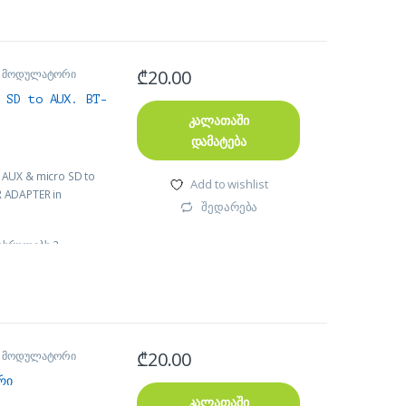
₾
20.00
M მოდულატორი
 SD to AUX. BT-
კალათაში
დამატება
AUX & micro SD to
Add to wishlist
R ADAPTER in
შედარება
ასრულებს 2
ს კომპიუტერს
 სახლის
ამიკთან რომელსაც
₾
20.00
M მოდულატორი
რი
ერილ მუსიკებს ან
კალათაში
თ მანქანის ან