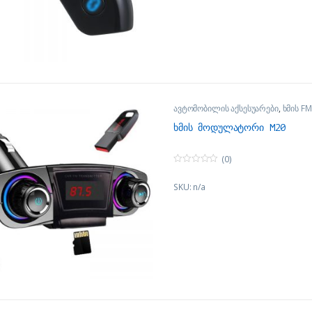
5
ავტომობილის აქსესუარები
,
ხმის F
ხმის მოდულატორი M20
(0)
0
o
SKU: n/a
u
t
o
f
5