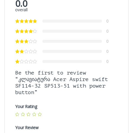
0.0
overall
0
0
0
0
0
Be the first to review
“კლავიატურა Acer Aspire swift
SF114-32 SP513-51 with power
button”
Your Rating
Your Review