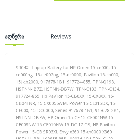
აღწერა
Reviews
SR04XL Laptop Battery for HP Omen 15-ce000, 15-
ce000ng, 15-ce002ng, 15-dc0000, Pavilion 15-cb000,
15t-cb2000, 917678-1B1, 917724-855, TPN-Q193,
HSTNN-IB7Z, HSTNN-DB7W, TPN-C133, TPN-C134,
917724-855, Hp Pavilion 15-CB0XX, 15-CX0XX, 15-
CB041NR, 15-CX0056WM, Power 15-CE015DX, 15-
CE000, 15-DC0000, Series 917678-1B1, 917678-2B1,
HSTNN-DB7W, HP Omen 15-CE 15-CE004NW 15-
CE008NW 15-CE010NW 15-DC 17-CB, HP Pavilion
Power 15-CB SR03XL Envy x360 15-cn0000 X360
HSTNN-IB8L L08855-855 L08934-1B1 TPN-C133