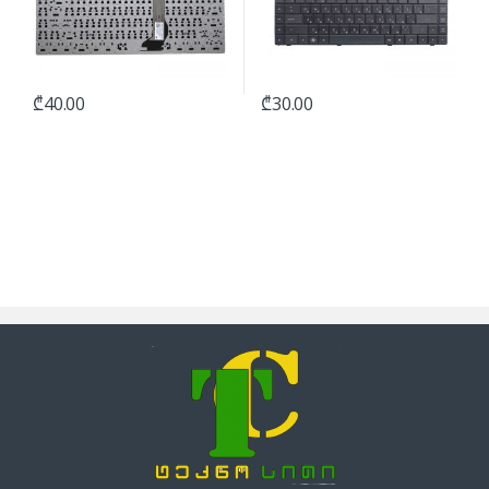
₾
40.00
₾
30.00