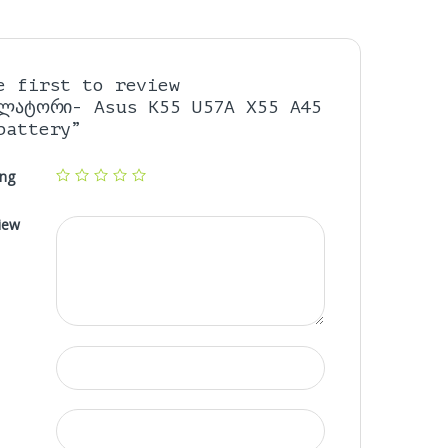
e first to review
ულატორი- Asus K55 U57A X55 A45
battery”
ing
iew