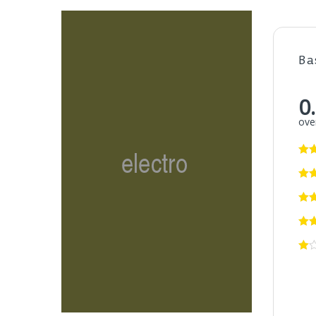
Ba
0
over