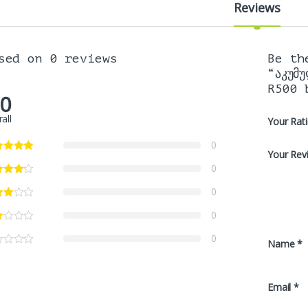
Reviews
sed on 0 reviews
Be th
“აკუმ
R500 
.0
all
Your Rat
0
Your Rev
0
0
0
0
Name
*
Email
*