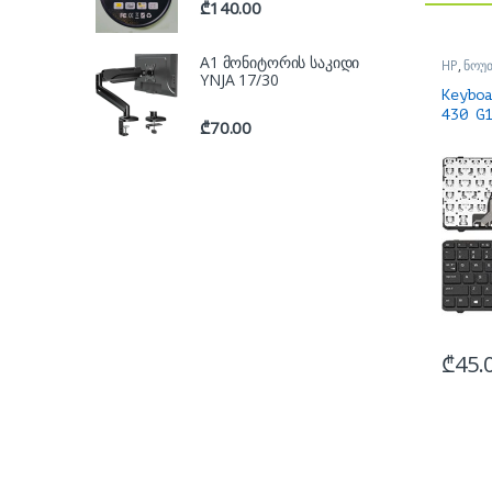
₾
140.00
A1 მონიტორის საკიდი
HP
,
ნოუ
ნოუთბუქ
YNJA 17/30
აქსესუა
Keybo
430 G
₾
70.00
კლავი
₾
45.