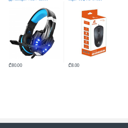
₾
80.00
₾
8.00