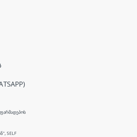
ს
ATSAPP)
, ფარმადეპოს
ნ", SELF