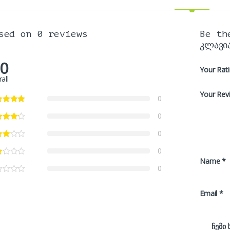
sed on 0 reviews
Be th
კლავი
.0
Your Rat
all
Your Rev
0
0
0
0
Name
*
0
Email
*
ჩემი