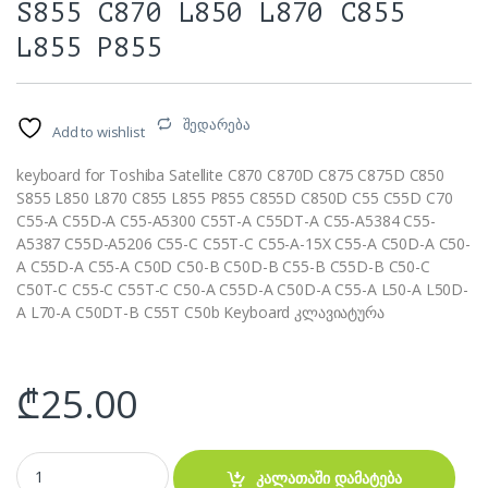
S855 C870 L850 L870 C855
L855 P855
შედარება
Add to wishlist
keyboard for Toshiba Satellite C870 C870D C875 C875D C850
S855 L850 L870 C855 L855 P855 C855D C850D C55 C55D C70
C55-A C55D-A C55-A5300 C55T-A C55DT-A C55-A5384 C55-
A5387 C55D-A5206 C55-C C55T-C C55-A-15X C55-A C50D-A C50-
A C55D-A C55-A C50D C50-B C50D-B C55-B C55D-B C50-C
C50T-C C55-C C55T-C C50-A C55D-A C50D-A C55-A L50-A L50D-
A L70-A C50DT-B C55T C50b Keyboard კლავიატურა
₾
25.00
კლავიატურა - Toshiba C850 S855 C870 L850 L870 C855 L855 P855 
კალათაში დამატება