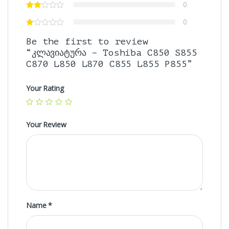
0
0
Be the first to review
“კლავიატურა – Toshiba C850 S855
C870 L850 L870 C855 L855 P855”
Your Rating
Your Review
Name
*