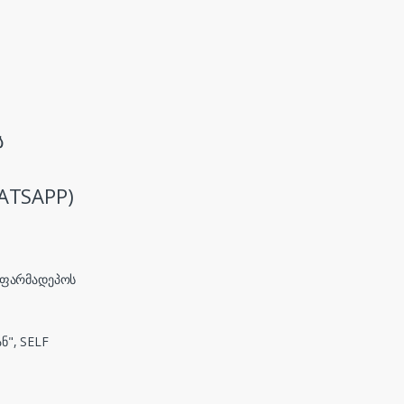
ს
ATSAPP)
, ფარმადეპოს
ნ", SELF