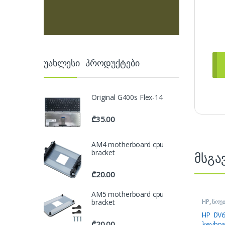
უახლესი პროდუქტები
Original G400s Flex-14
₾
35.00
AM4 motherboard cpu
bracket
მსგა
₾
20.00
AM5 motherboard cpu
HP
,
ნოუ
bracket
ნოუთბუქ
აქსესუა
HP DV
₾
20.00
keybo