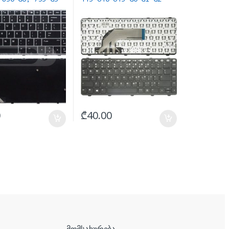
d NO backlight
keyboard
ის გარეშე
0
₾
40.00