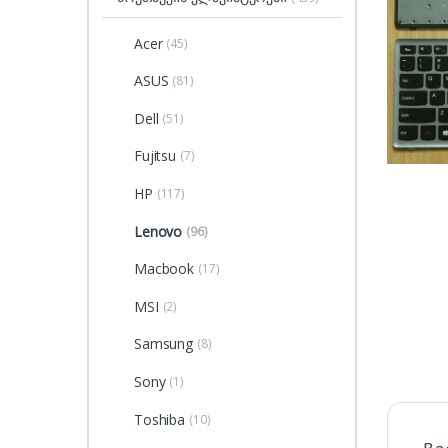
Acer
(45)
ASUS
(81)
Dell
(51)
Fujitsu
(7)
HP
(117)
Lenovo
(96)
Macbook
(17)
MSI
(2)
Samsung
(8)
Sony
(1)
Toshiba
(10)