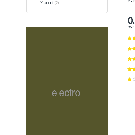
Ba
Xiaomi
(2)
0
over