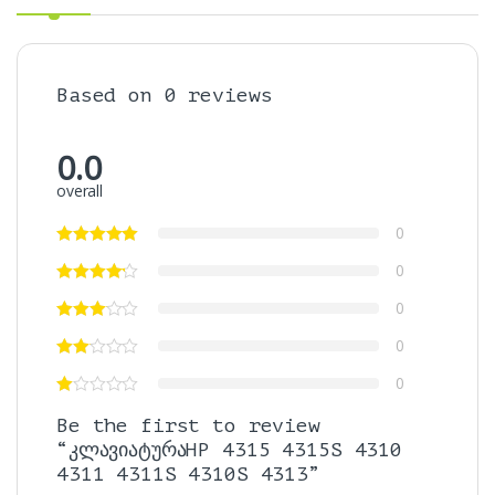
Based on 0 reviews
0.0
overall
0
0
0
0
0
Be the first to review
“კლავიატურაHP 4315 4315S 4310
4311 4311S 4310S 4313”