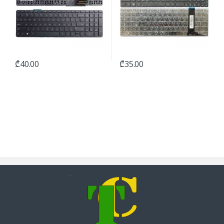
₾
40.00
₾
35.00