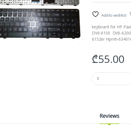
Add to wishlist
keyboard for HP Pa
DV6-6100 DV6-6200 
6152er Hpmh-634016
₾
55.00
კლავიატურა HP Pavil
Reviews