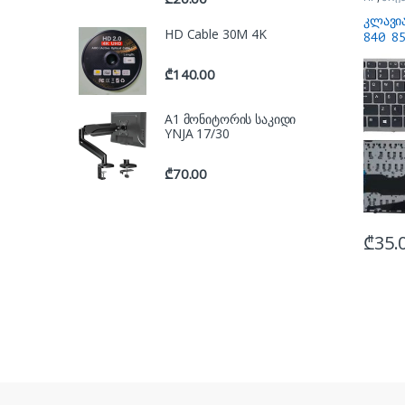
ნოუთბუქ
აქსესუა
კლავი
HD Cable 30M 4K
840 8
Keybo
₾
140.00
A1 მონიტორის საკიდი
YNJA 17/30
₾
70.00
₾
35.