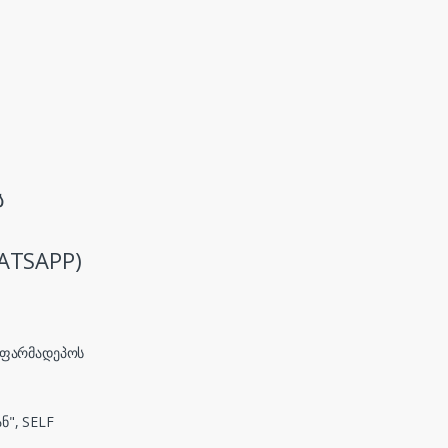
ს
ATSAPP)
, ფარმადეპოს
ნ", SELF