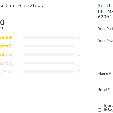
sed on 0 reviews
Be th
HP Pa
6200”
.0
all
Your Rat
0
Your Rev
0
0
0
0
Name
*
Email
*
ჩემი
შენა