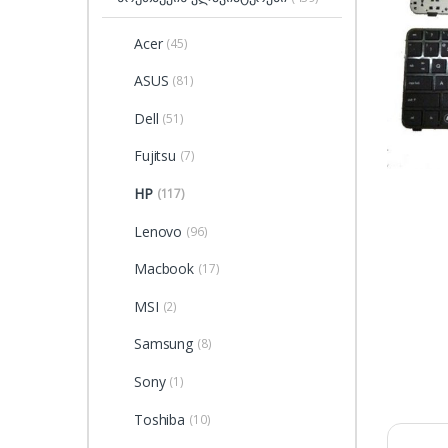
Acer
(45)
ASUS
(81)
Dell
(51)
Fujitsu
(7)
HP
(117)
Lenovo
(96)
Macbook
(17)
MSI
(2)
Samsung
(8)
Sony
(1)
Toshiba
(10)