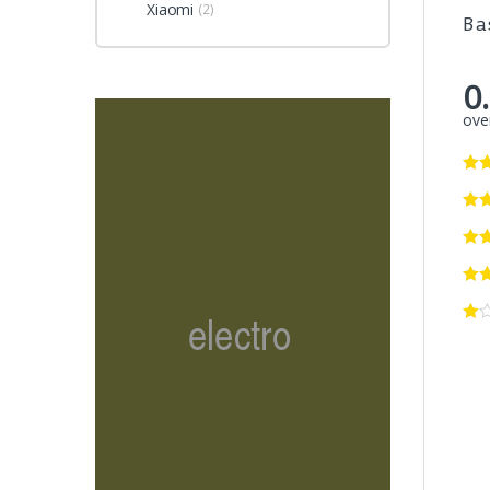
Xiaomi
(2)
Ba
0
over