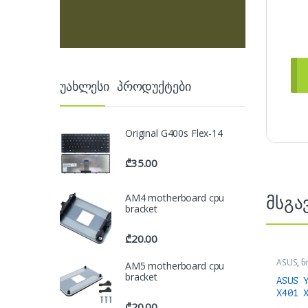
უახლესი პროდუქტები
Original G400s Flex-14
₾
35.00
AM4 motherboard cpu
მსგა
bracket
₾
20.00
ASUS
,
ნ
AM5 motherboard cpu
ნოუთბუქ
bracket
აქსესუა
ASUS 
X401 
₾
20.00
კლავი