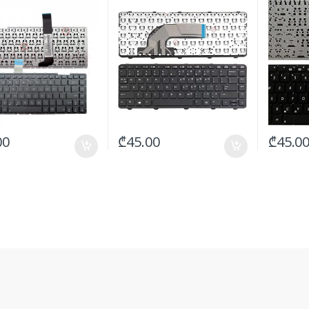
00
₾
45.00
₾
45.0