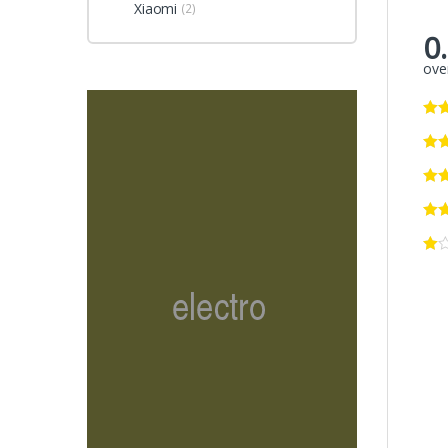
Xiaomi
(2)
0
over