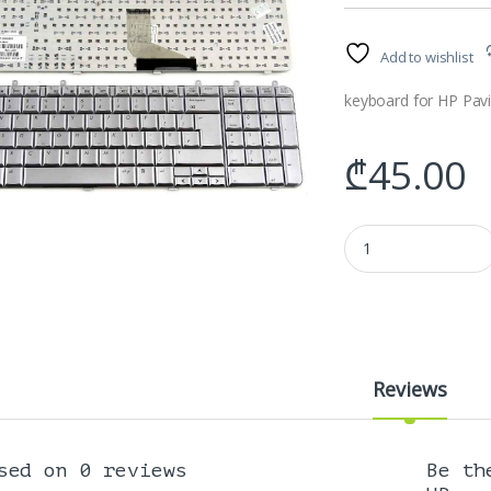
Add to wishlist
keyboard for HP Pavi
₾
45.00
კლავიატურა HP pavil
Reviews
sed on 0 reviews
Be th