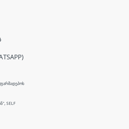
ს
ATSAPP)
, ფარმადეპოს
ნ", SELF