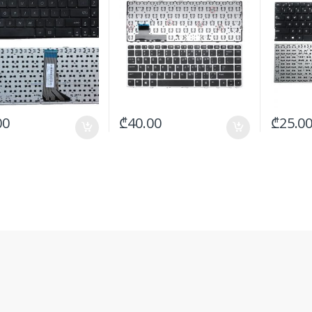
00
₾
40.00
₾
25.0