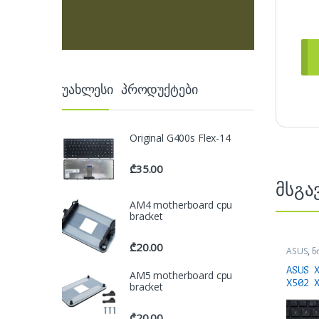
უახლესი პროდუქტები
Original G400s Flex-14
₾
35.00
მსგა
AM4 motherboard cpu
bracket
₾
20.00
ASUS
,
ნ
ნოუთბუქ
აქსესუა
ASUS 
AM5 motherboard cpu
X502 
bracket
keybo
₾
20.00