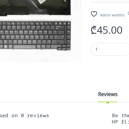
Add to wishlist
₾
45.00
კლავიატურა HP Elit
Reviews
sed on 0 reviews
Be th
HP El