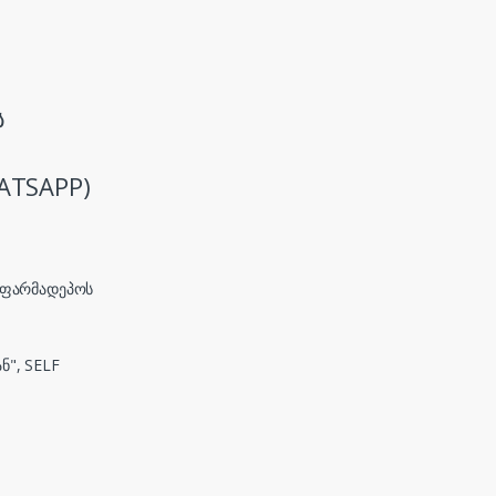
ს
ATSAPP)
, ფარმადეპოს
ნ", SELF