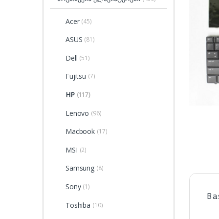
Acer
(45)
ASUS
(81)
Dell
(51)
Fujitsu
(7)
HP
(117)
Lenovo
(96)
Macbook
(17)
MSI
(2)
Samsung
(8)
Sony
(1)
Ba
Toshiba
(10)