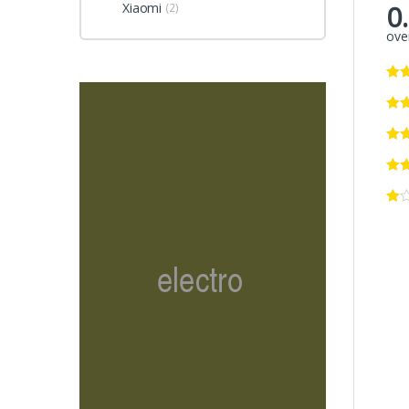
0
Xiaomi
(2)
over