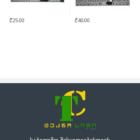
₾
25.00
₾
40.00