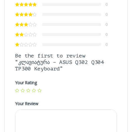
0
0
0
0
0
Be the first to review
“კლავიატურა – ASUS Q302 Q304
TP300 Keyboard”
Your Rating
Your Review