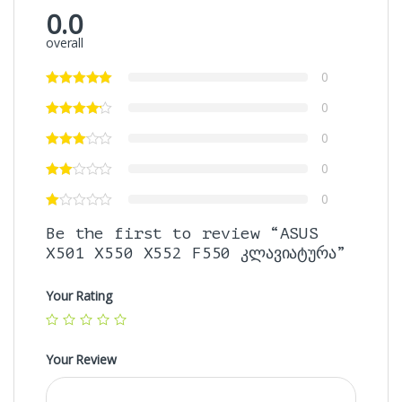
0.0
overall
0
0
0
0
0
Be the first to review “ASUS
X501 X550 X552 F550 კლავიატურა”
Your Rating
Your Review