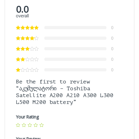
0.0
overall
0
0
0
0
0
Be the first to review
“აკუმულატორი – Toshiba
Satellite A200 A210 A300 L300
L500 M200 battery”
Your Rating
Your Review