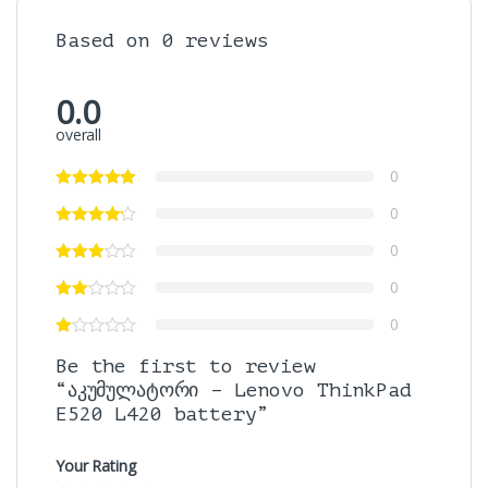
Based on 0 reviews
0.0
overall
0
0
0
0
0
Be the first to review
“აკუმულატორი – Lenovo ThinkPad
E520 L420 battery”
Your Rating