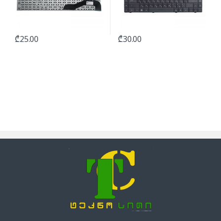
₾
25.00
₾
30.00