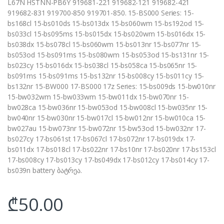
L67N HSTNN-PB6Y 919681-221 919682-121 919682-421
919682-831 919700-850 919701-850. 15-BS000 Series: 15-
bs168cl 15-bs010ds 15-bs013dx 15-bs060wm 15-bs192od 15-
bs033cl 15-bs095ms 15-bs015dx 15-bs020wm 15-bs016dx 15-
bs038dx 15-bs078cl 15-bs060wm 15-bs013nr 15-bs077nr 15-
bs053od 15-bs091ms 15-bs080wm 15-bs053od 15-bs131nr 15-
bs023cy 15-bs016dx 15-bs038cl 15-bs058ca 15-bs065nr 15-
bs091ms 15-bs091ms 15-bs132nr 15-bs008cy 15-bs011cy 15-
bs132nr 15-BW000 17-BS000 17z Series: 15-bs009ds 15-bw010nr
15-bw032wm 15-bw033wm 15-bw011dx 15-bw070nr 15-
bw028ca 15-bw036nr 15-bw053od 15-bw008cl 15-bw035nr 15-
bw040nr 15-bw030nr 15-bw017cl 15-bw012nr 15-bw010ca 15-
bw027au 15-bw073nr 15-bw072nr 15-bw53od 15-bw032nr 17-
bs027cy 17-bs061st 17-bs067cl 17-bs072nr 17-bs019dx 17-
bs011dx 17-bs018cl 17-bs022nr 17-bs10nr 17-bs020nr 17-bs153cl
17-bs008cy 17-bs013cy 17-bs049dx 17-bs012cy 17-bs014cy 17-
bs039n battery ბატრეა.
₾
50.00