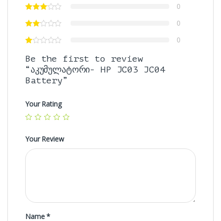
0
0
0
Be the first to review
“აკუმულატორი- HP JC03 JC04
Battery”
Your Rating
Your Review
Name
*