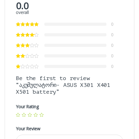
0.0
overall
0
0
0
0
0
Be the first to review
“აკუმულატორი- ASUS X301 X401
X501 battery”
Your Rating
Your Review