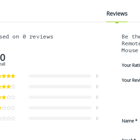
Reviews
sed on 0 reviews
Be th
Remot
Mouse
.0
all
Your Rat
0
Your Rev
0
0
0
0
Name
*