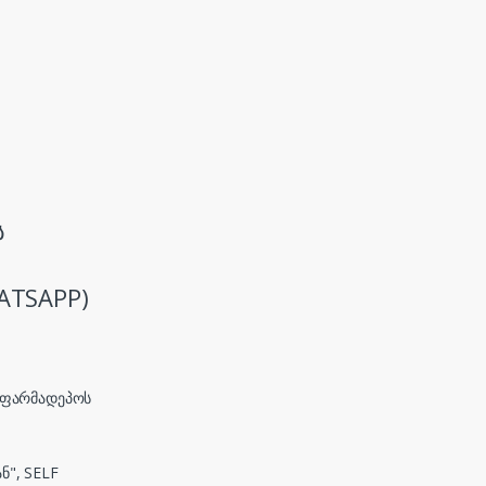
ს
ATSAPP)
, ფარმადეპოს
ნ", SELF