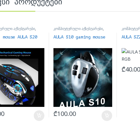
ვსი პროდუქტები
ერული აქსესუარები
,
კომპიუტერული აქსესუარები
,
კომპიუტე
მაუსები
მაუსები
g mouse AULA S20
AULA S10 gaming mouse
AULA SZ
₾
40.0
00
₾
100.00