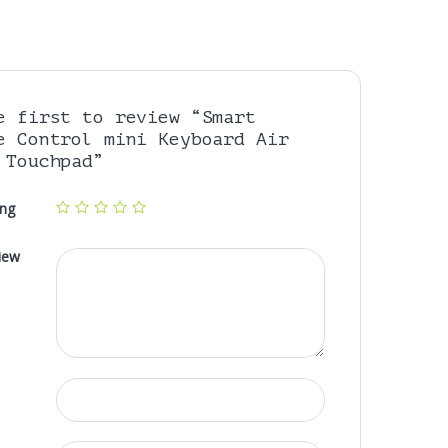
e first to review “Smart
e Control mini Keyboard Air
 Touchpad”
ing
iew