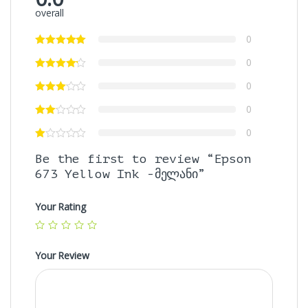
overall
0
0
0
0
0
Be the first to review “Epson
673 Yellow Ink -მელანი”
Your Rating
Your Review