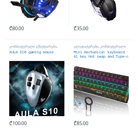
₾
80.00
₾
35.00
კომპიუტერული აქსესუარები
,
კლავიატურები
,
კომპიუტერული
მაუსები
აქსესუარები
AULA S10 gaming mouse
Mini mechanical keyboard
61 key Hot swap and Type-c
მექანიკური
₾
100.00
₾
85.00