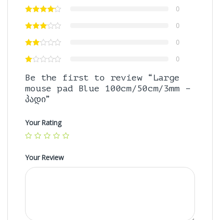
0
0
0
0
Be the first to review “Large
mouse pad Blue 100cm/50cm/3mm –
პადი”
Your Rating
Your Review