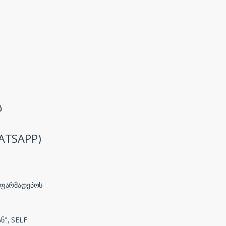
ს
ATSAPP)
, ფარმადეპოს
ნ", SELF