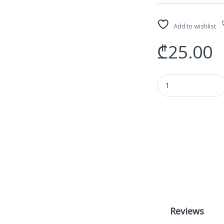
Add to wishlist
₾
25.00
PS5 controller chargi
Reviews