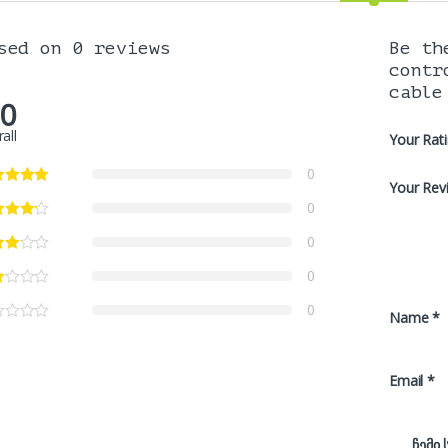
sed on 0 reviews
Be th
contr
cable
.0
all
Your Rat
0
Your Rev
0
0
0
0
Name
*
Email
*
ჩემი