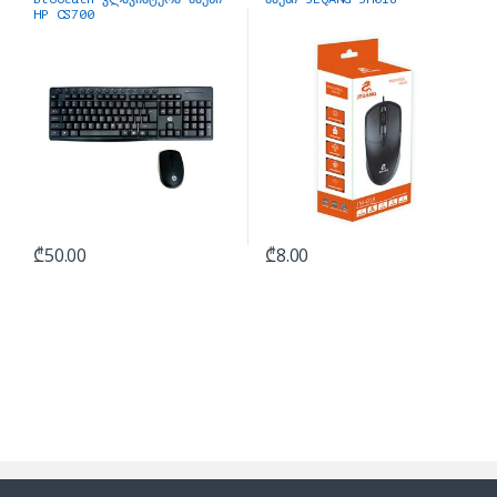
HP CS700
₾
50.00
₾
8.00