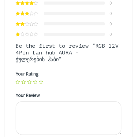
0
0
0
0
Be the first to review “RGB 12V
4Pin fan hub AURA –
ქულერების ჰაბი”
Your Rating
Your Review