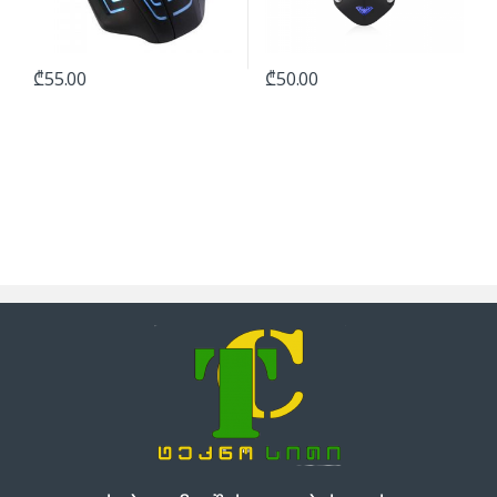
₾
55.00
₾
50.00