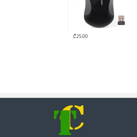
₾
25.00