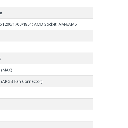
ი
5X/1200/1700/1851; AMD Socket: AM4/AM5
თ
 (MAX)
 (ARGB Fan Connector)