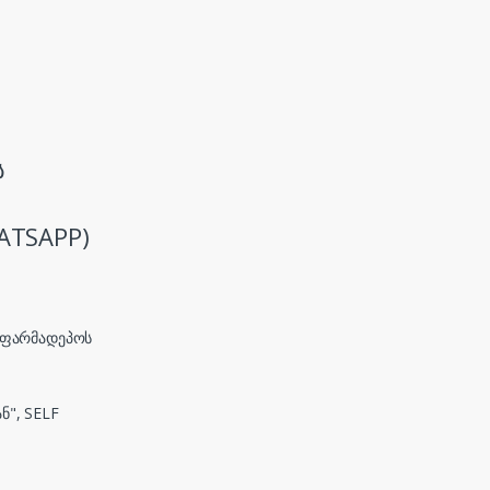
ს
ATSAPP)
, ფარმადეპოს
ნ", SELF