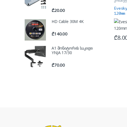
კომპიუტ
ქულერე
Evesk
₾
20.00
120mm
HD Cable 30M 4K
₾
140.00
₾
8.0
A1 მონიტორის საკიდი
YNJA 17/30
₾
70.00