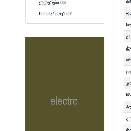
მა
ქულერები
(28)
და
ხმის ბარათები
(4)
სო
გა
ქუ
ბრ
ტუ
კო
ხმ
ჰა
გა
რა