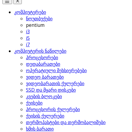
Open
Close
კომპიუტერები
ნოუთბუქები
pentium
i3
i5
i7
კომპიუტერის ნაწილები
პროცესორები
დედაბარათები
ოპერატიული მეხსიერებები
ვიდეო ბარათები
ვიდეობარათის ქულერები
SSD და მყარი დისკები
კვების ბლოკები
ქეისები
პროცესორის ქულერები
ქეისის ქულერები
თერმოპასტები და თერმობალიშები
ხმის ბარათი