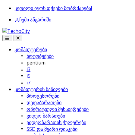
Skip
Skip
კეთილი იყოს თქვენი მობრძანება!
to
to
ჩემი ანგარიში
navigation
content
Open
Close
კომპიუტერები
ნოუთბუქები
pentium
i3
i5
i7
კომპიუტერის ნაწილები
პროცესორები
დედაბარათები
ოპერატიული მეხსიერებები
ვიდეო ბარათები
ვიდეობარათის ქულერები
SSD და მყარი დისკები