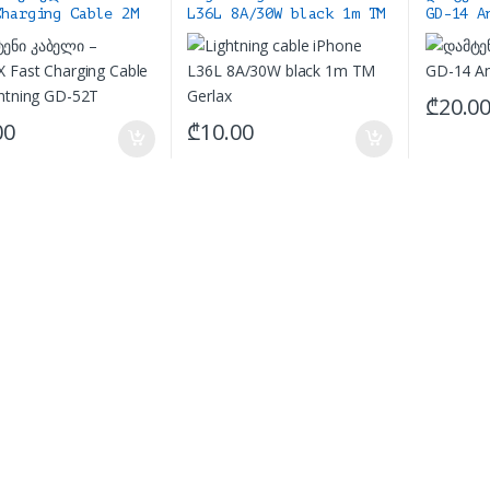
Charging Cable 2M
L36L 8A/30W black 1m TM
GD-14 A
ning GD-52T
Gerlax
₾
20.0
00
₾
10.00