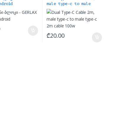
ndroid
male type-c to male
type-c 2m cable 100w
0
₾
20.00