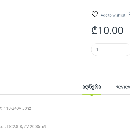
Add to wishlist
₾
10.00
Universal charger CH
აღწერა
Revie
ut: 110-240V 50hz
put: DC2,8-8,7 V 2000mAh