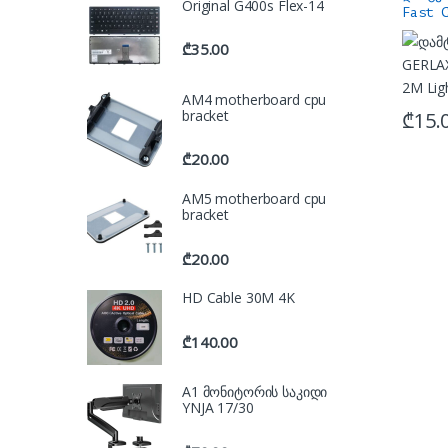
Original G400s Flex-14
Fast 
Light
₾
35.00
AM4 motherboard cpu
bracket
₾
15.
₾
20.00
AM5 motherboard cpu
bracket
₾
20.00
HD Cable 30M 4K
₾
140.00
A1 მონიტორის საკიდი
YNJA 17/30