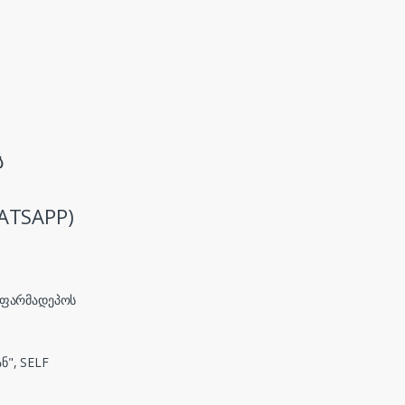
ს
ATSAPP)
, ფარმადეპოს
ნ", SELF