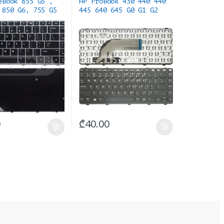
eBook 855 G5 ,
HP ProBook 430 440 440
 850 G6, 755 G5
445 640 645 G0 G1 G2
d NO backlight
keyboard
ის გარეშე
0
₾
40.00