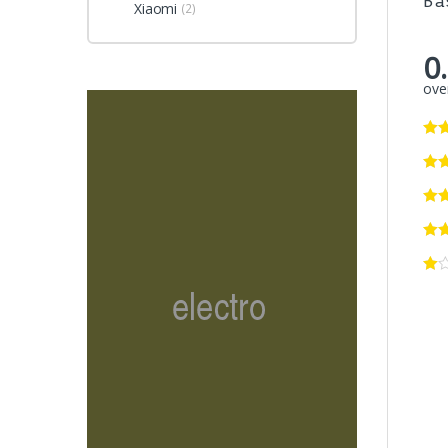
Ba
Xiaomi
(2)
0
over