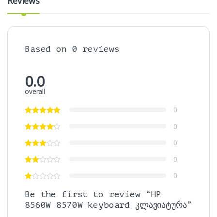
Reviews
Based on 0 reviews
0.0
overall
0
0
0
0
0
Be the first to review “HP
8560W 8570W keyboard კლავიატურა”