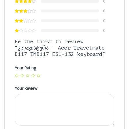
0
0
0
0
Be the first to review
“კლავიატურა – Acer Travelmate
B117 TMB117 ES1-132 keyboard”
Your Rating
Your Review