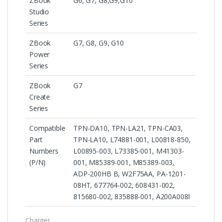
ZBook
G6, G7, G8,G9,G10
Studio
Series
ZBook
G7, G8, G9, G10
Power
Series
ZBook
G7
Create
Series
Compatible
TPN-DA10, TPN-LA21, TPN-CA03,
Part
TPN-LA10, L74881-001, L00818-850,
Numbers
L00895-003, L73385-001, M41303-
(P/N)
001, M85389-001, M85389-003,
ADP-200HB B, W2F75AA, PA-1201-
08HT, 677764-002, 608431-002,
815680-002, 835888-001, A200A008l
Charger