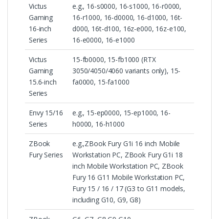
Victus
e.g., 16-s0000, 16-s1000, 16-r0000,
Gaming
16-r1000, 16-d0000, 16-d1000, 16t-
16-inch
d000, 16t-d100, 16z-e000, 16z-e100,
Series
16-e0000, 16-e1000
Victus
15-fb0000, 15-fb1000 (RTX
Gaming
3050/4050/4060 variants only), 15-
15.6-inch
fa0000, 15-fa1000
Series
Envy 15/16
e.g., 15-ep0000, 15-ep1000, 16-
Series
h0000, 16-h1000
ZBook
e.g.,ZBook Fury G1i 16 inch Mobile
Fury Series
Workstation PC, ZBook Fury G1i 18
inch Mobile Workstation PC, ZBook
Fury 16 G11 Mobile Workstation PC,
Fury 15 / 16 / 17 (G3 to G11 models,
including G10, G9, G8)