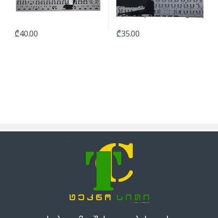
₾
40.00
₾
35.00