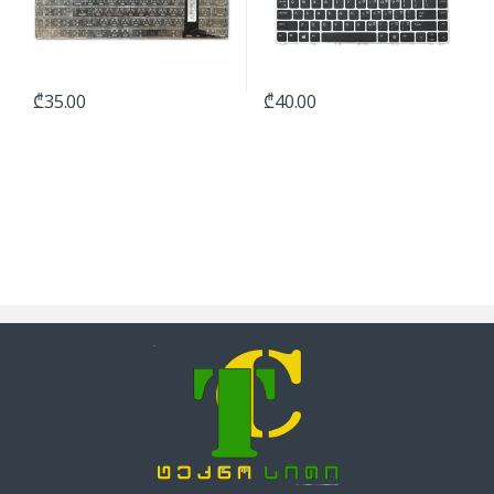
₾
35.00
₾
40.00