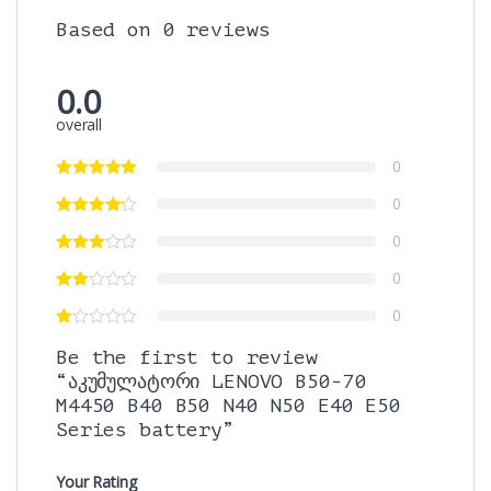
Based on 0 reviews
0.0
overall
0
0
0
0
0
Be the first to review
“აკუმულატორი LENOVO B50-70
M4450 B40 B50 N40 N50 E40 E50
Series battery”
Your Rating