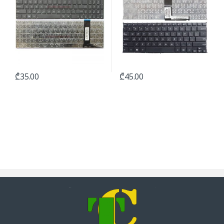
₾
35.00
₾
45.00