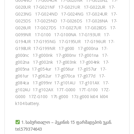
G004NO 17-G004UR 17-G020NR 17-G020NZ 17-
G020UR 17-G021NF 17-G021UR 17-G022UR 17-
G023NG 17-G024ND 17-G024NG 17-G024UR 17-
G025DS 17-G025ND 17-G026DS 17-G026NA 17-
G026UR 17-G027DS 17-G027UR 17-G028DS 17-
G099NR 17-G100 17-G100NA 17-G193UR 17-
G194UR 17-G195NG 17-G195UR 17-G196UR 17-
G198UR 17-G199NR 17-g000 17-g000na 17-
g000nc 17-g000nk 17-g000nv 17-g001na 17-
g002na 17-g002nk 17-g003nk 17-g004nk 17-
g005na 17-g054ur 17-g056ur 17-g057ur 17-
g061ur 17-g062ur 17-g070ca 17-g077cl 17-
g084ca 17-g099nr 17-g101AU 17-g101AX 17-
g102AU 17-g102AX 17T-G000 17T-G100 17Z-
G000 17Z-G100 17t-g000 17z-g000 ki04 kl04
k104 battery.
1. საბურთალო – პეკინის 15 ფარმადეპოს უკან.
tel.579374643