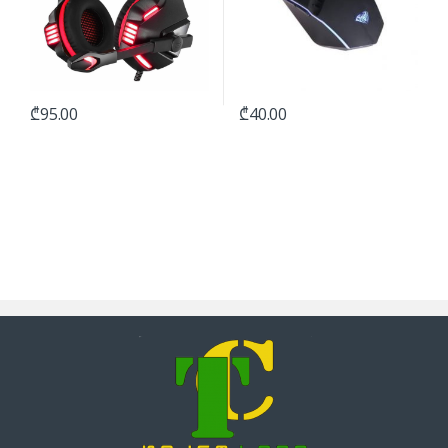
₾
95.00
₾
40.00