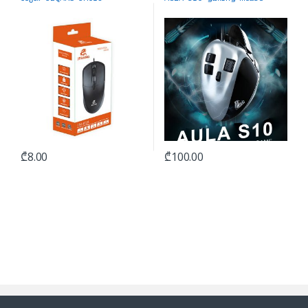
₾
8.00
₾
100.00