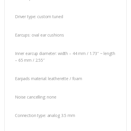
Driver type: custom tuned
Earcups: oval ear cushions
Inner earcup diameter: width – 44 mm / 1.73″ ~ length
– 65 mm / 2.55″
Earpads material: leatherette / foam
Noise cancelling: none
Connection type: analog 3.5 mm