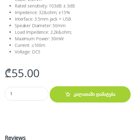
Rated sensitivity: 103dB ± 3dB
Impedence: 32&ohm; ±15%
Interface: 3.5mm jack + USB
Speaker Diameter: 50mm
Load Impedence: 2.2k&ohm;
Maximum Power: 30mW
Current: ≤100m
Voltage: DC5
₾
55.00
HP H120 Gaming Headset quantity
კალათაში დამატება
Reviews