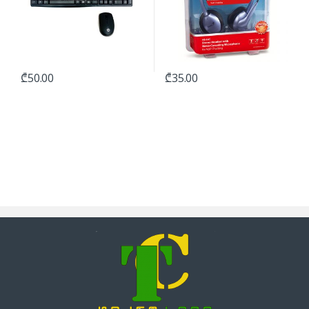
₾
50.00
₾
35.00