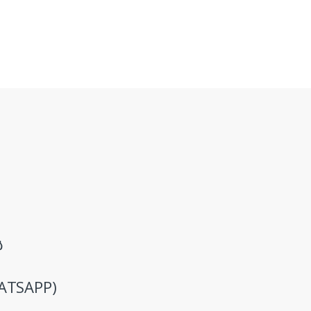
ს
ATSAPP)