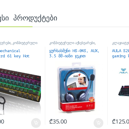
ვსი პროდუქტები
ტურები
,
კომპიუტერული
კომპიუტერული აქსესუარები
,
კლავიატუ
რები
ყურსასმენები
აქსესუარე
mechanical
ყურსასმენი HS-04S, AUX,
AULA S2
ard 61 key Hot
3.5 მმ-იანი ჯეკით
gaming 
and Type-c
Hot swa
კური
00
₾
35.00
₾
125.