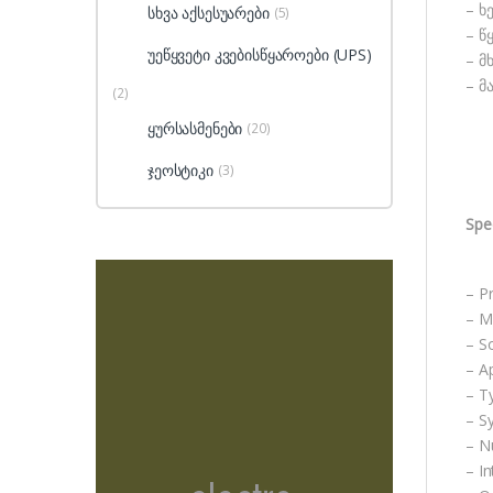
– ხ
სხვა აქსესუარები
(5)
– წ
უეწყვეტი კვებისწყაროები (UPS)
– მ
– მ
(2)
ყურსასმენები
(20)
ჯეოსტიკი
(3)
Spec
– P
– M
– S
– A
– T
– S
– N
– I