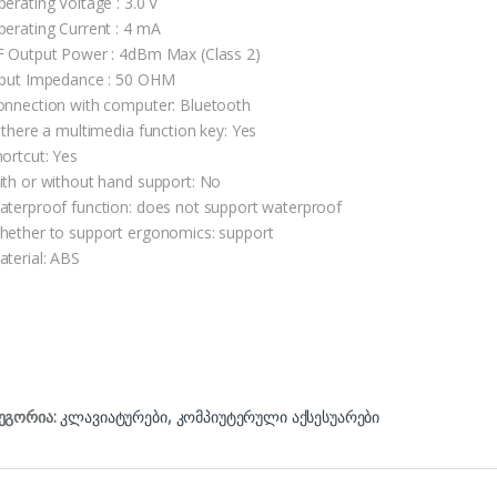
erating Voltage : 3.0 V
perating Current : 4 mA
F Output Power : 4dBm Max (Class 2)
nput Impedance : 50 OHM
onnection with computer: Bluetooth
s there a multimedia function key: Yes
hortcut: Yes
ith or without hand support: No
aterproof function: does not support waterproof
hether to support ergonomics: support
aterial: ABS
ეგორია:
კლავიატურები
,
კომპიუტერული აქსესუარები