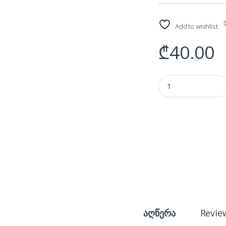
Add to wishlist
₾
40.00
WIRELESS BLUETOOT
აღწერა
Revie