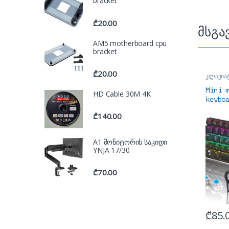
bracket
₾
20.00
მსგა
AM5 motherboard cpu
bracket
₾
20.00
კლავია
აქსესუა
Mini 
HD Cable 30M 4K
keybo
swap 
₾
140.00
მექანი
A1 მონიტორის საკიდი
YNJA 17/30
₾
70.00
₾
85.