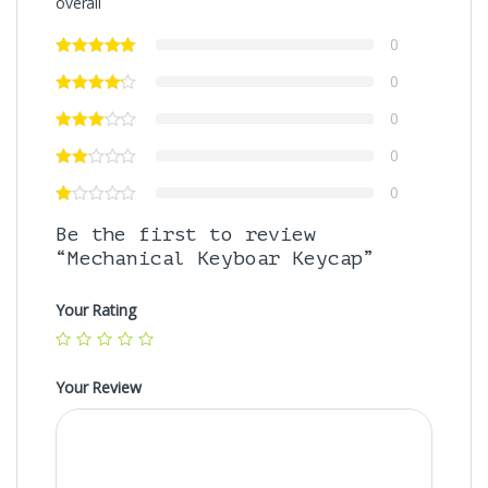
overall
0
0
0
0
0
Be the first to review
“Mechanical Keyboar Keycap”
Your Rating
Your Review