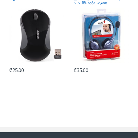
3.5 მმ-იანი ჯეკით
₾
25.00
₾
35.00