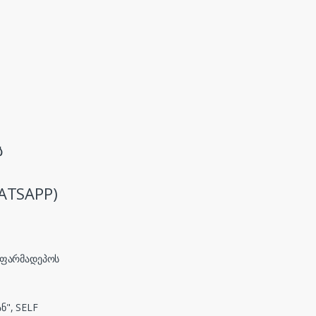
ს
ATSAPP)
, ფარმადეპოს
ნ", SELF