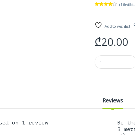
(
1
მომხმ
რეიტინგ
1
ი
4.00
—
5-დან,
დაფუძნე
Add to wishlist
ბულია
მომხმარ
ებლის
₾
20.00
გამოკით
ხვაზე
HDMI cable 3 metr, 2
Reviews
sed on 1 review
Be th
3 met