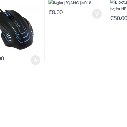
₾
8.00
₾
50.0
00