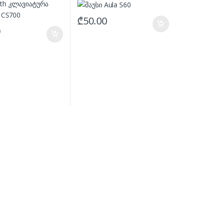
₾
50.00
0