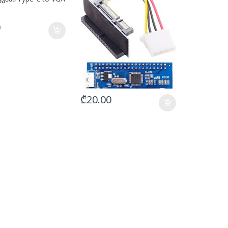
PC
0
₾
20.00