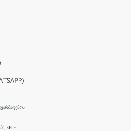
ს
ATSAPP)
, ფარმადეპოს
ნ", SELF