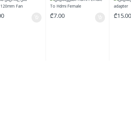
00
₾
7.00
₾
15.0