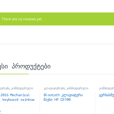
There are no reviews yet.
ვსი პროდუქტები
ტურები
,
კომპიუტერული
კლავიატურები
,
კომპიუტერული
კომპიუტე
რები
აქსესუარები
ყურსასმენ
S2016 Mechanical
Blootuth კლავიატურა
ყურსასმ
g keyboard rainbow
მაუსი HP CS700
ap მექანიკური