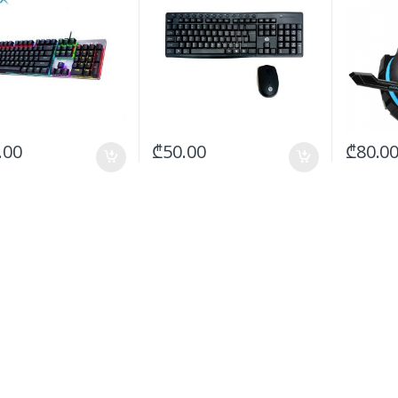
.00
₾
50.00
₾
80.0