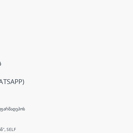
ს
ATSAPP)
, ფარმადეპოს
ნ", SELF