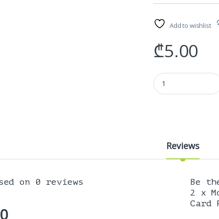
Add to wishlist
₾
5.00
გადამყვანი - 2 x Mol
Reviews
sed on 0 reviews
Be th
2 x M
Card 
.0