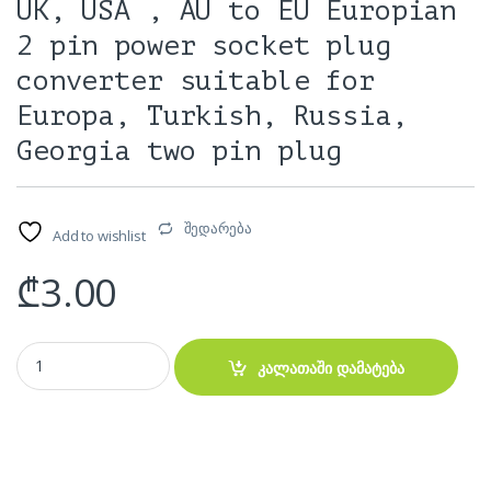
UK, USA , AU to EU Europian
2 pin power socket plug
converter suitable for
Europa, Turkish, Russia,
Georgia two pin plug
შედარება
Add to wishlist
₾
3.00
3 pin adapter India, China, UK, USA , AU to EU Europian 2 pin power 
კალათაში დამატება